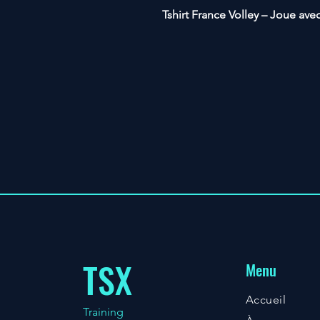
Tshirt
France Volley – Joue ave
TSX
Menu
Accueil
Training