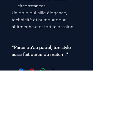
circonstances.
Un polo qui allie élégance,
technicité et humour pour
affirmer haut et fort ta passion.
"Parce qu’au padel, ton style
aussi fait partie du match !"
TSX