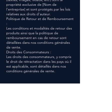
propriété exclusive de [Nom de
l'entreprise] et sont protégés par les lois
relatives aux droits d'auteur.
Politique de Retour et de Remboursement
:
Les conditions et modalités de retour des
produits ainsi que la politique de
remboursement en cas de retour sont
détaillées dans nos conditions générales
de vente.
Droits des Consommateurs :
Les droits des consommateurs, y compris
le droit de rétractation dans les pays où il
est applicable, sont détaillés dans nos
conditions générales de vente.
TSX
Training
Sport