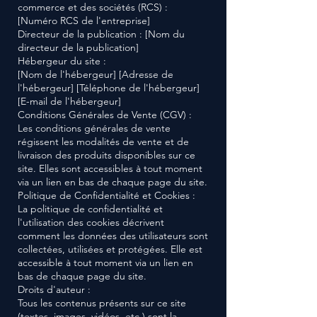
commerce et des sociétés (RCS) :
[Numéro RCS de l'entreprise]
Directeur de la publication : [Nom du
directeur de la publication]
Hébergeur du site :
[Nom de l'hébergeur] [Adresse de
l'hébergeur] [Téléphone de l'hébergeur]
[E-mail de l'hébergeur]
Conditions Générales de Vente (CGV) :
Les conditions générales de vente
régissent les modalités de vente et de
livraison des produits disponibles sur ce
site. Elles sont accessibles à tout moment
via un lien en bas de chaque page du site.
Politique de Confidentialité et Cookies :
La politique de confidentialité et
l'utilisation des cookies décrivent
comment les données des utilisateurs sont
collectées, utilisées et protégées. Elle est
accessible à tout moment via un lien en
bas de chaque page du site.
Droits d'auteur :
Tous les contenus présents sur ce site
(textes, images, vidéos, etc.) sont la